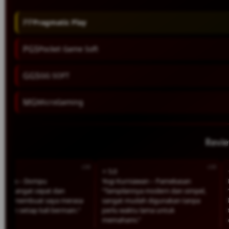
PP
Pragmatic Play
PGS
Pocket Game Soft
GGS
GG SOFT
MG
MicroGaming
Revi
⭐ 5.0
⭐ 4.8
 – Dompu
Yogi Kurniawan – Pamekasan
Prase
angat cepat dan
“Tampilannya modern dan simpel,
“Saya 
embuat saya merasa
sangat mudah digunakan tanpa
karena
setiap kali bermain.”
perlu waktu lama untuk
tidak
memahami.”
dimain